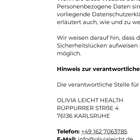
Personenbezogene Daten sind 
vorliegende Datenschutzerklä
erläutert auch, wie und zu 
Wir weisen darauf hin, dass 
Sicherheitslücken aufweisen k
möglich.
Hinweis zur verantwortliche
Die verantwortliche Stelle fü
OLIVIA LEICHT HEALTH
RÜPPURRER STRßE 4
76136 KARLSRUHE
Telefon:
+49
162 7063785
E-Mail:
info@olivialeicht.de